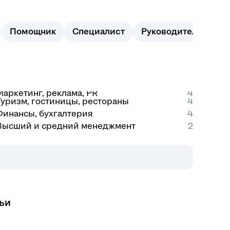
Помощник
Специалист
Руководитель
Бу
Маркетинг, реклама, PR
4
Туризм, гостиницы, рестораны
4
Финансы, бухгалтерия
4
Высший и средний менеджмент
2
ьи